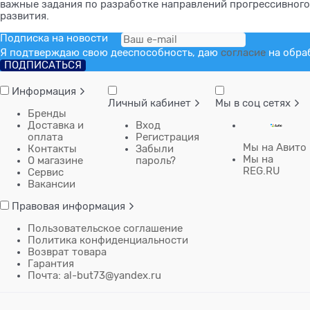
важные задания по разработке направлений прогрессивного
развития.
Подписка на новости
Я подтверждаю свою дееспособность, даю
согласие
на обра
Информация
Личный кабинет
Мы в соц сетях
Бренды
Доставка и
Вход
оплата
Регистрация
Мы на Авито
Контакты
Забыли
Мы на
О магазине
пароль?
REG.RU
Сервис
Вакансии
Правовая информация
Пользовательское соглашение
Политика конфиденциальности
Возврат товара
Гарантия
Почта: al-but73@yandex.ru