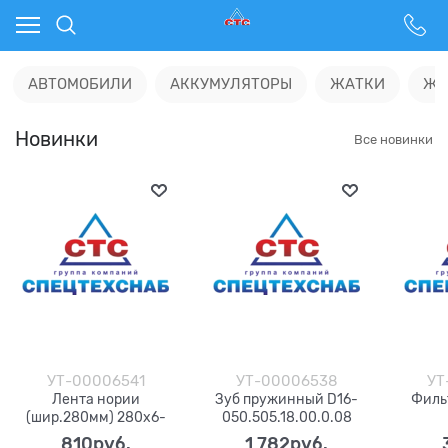
АВТОМОБИЛИ
АККУМУЛЯТОРЫ
ЖАТКИ
ЖИ
Новинки
Все новинки
УТ-00006541
УТ-00006538
УТ
Лента нории
Зуб пружинный D16-
Филь
(шир.280мм) 280х6-
050.505.18.00.0.08
БКНЛ-65-2-0/0
810
руб.
1 782
руб.